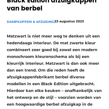
Black Edition afzuigkappen
Privacy / Cookie statement
van berbel
Vacature aanmelden
Video’s
23 augustus 2023
DAMPKAPPEN & AFZUIGING
Matzwart is niet meer weg te denken uit een
hedendaags interieur. De mat zwarte kleur
combineert zeer goed bij zowel een modern
monochroom kleurenschema als bij een
kleurrijk interieur. Matzwart is dan ook meer
dan een trend. Om die reden heeft de
afzuigkappenfabrikant berbel diverse
modellen in een Black Edition uitgebracht.
Hierdoor kan elke keuken – onafhankelijk van
het ontwerp en de stijl – voorzien worden van
een hoogwaardige berbel afzuigkap in de