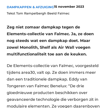
Privacy / Cookie statement
15 november 2023
DAMPKAPPEN & AFZUIGING
Vacature aanmelden
Tekst Tom Rampelbergh Beeld Falmec
Video’s
Zeg niet zomaar dampkap tegen de
Elements-collectie van Falmec. Ja, ze doen
nog steeds wat een dampkap doet. Maar
zowel Monolith, Shelf als Air Wall voegen
multifunctionaliteit toe aan de keuken.
De Elements-collectie van Falmec, voor­gesteld
tijdens area30, valt op. Ze doen immers meer
dan een traditionele dampkap. Eddy van
Tongeren van Falmec Benelux: “De drie
gloednieuwe producten beschikken over
geavanceerde technologie die verborgen zit in
modulaire elementen. Ze voegen daaren­boven