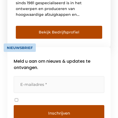
sinds 1981 gespecialiseerd is in het
ontwerpen en produceren van
hoogwaardige afzuigkappen en
geavanceerde luchtzuiveringssystemen voor
de keuken. Vanuit het hoofdkantoor en de
productiefaciliteit in Vittorio Veneto, in het
Bekijk Bedrijfsprofiel
noordoosten van Italië, combineert Falmec
vakmanschap met technologische innovatie
NIEUWSBRIEF
en esthetisch design. Alle producten
worden volledig in Italië ontwikkeld en […]
Meld u aan om nieuws & updates te
ontvangen.