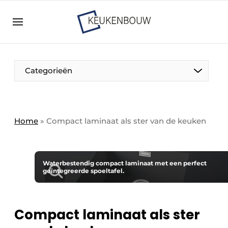
Aanmelden
Algemene voorwaarden
Bedrijven
Aanmelden
Bedankt voor de aanmelding
Categorieën
Bedrijven
Contact
Direct contact
Home
»
Compact laminaat als ster van de keuken
Evenement aanmelden
Keukenbouw | Platform over design en techniek
in de keuken-, woon-, en badkamerbranche
Waterbestendig compact laminaat met een perfect
geïntegreerde spoeltafel.
Meest gelezen
Nieuwsbrief
Compact laminaat als ster
Podcasts