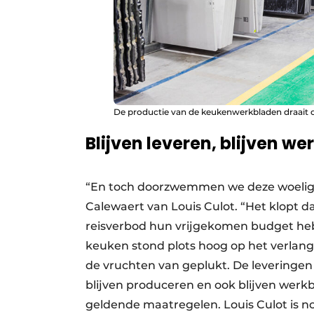
De productie van de keukenwerkbladen draait o
Blijven leveren, blijven we
“En toch doorzwemmen we deze woelige 
Calewaert van Louis Culot. “Het klopt d
reisverbod hun vrijgekomen budget he
keuken stond plots hoog op het verlangl
de vruchten van geplukt. De leveringen
blijven produceren en ook blijven werk
geldende maatregelen. Louis Culot is noo