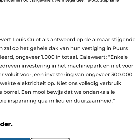
napandemie nooit stilgevallen, wel integendeel!” (Foto: Stéphanie
 levert Louis Culot als antwoord op de almaar stijgende
zal op het gehele dak van hun vestiging in Puurs
erd, ongeveer 1.000 in totaal. Calewaert: “Enkele
dreven investering in het machinepark en niet voor
 voluit voor, een investering van ongeveer 300.000
ekte elektriciteit op. Niet ons volledig verbruik
e borrel. Een mooi bewijs dat we ondanks alle
ooie inspanning qua milieu en duurzaamheid.”
rder.