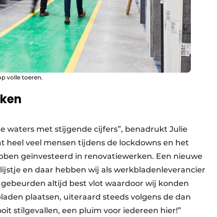
p volle toeren.
rken
waters met stijgende cijfers”, benadrukt Julie
at heel veel mensen tijdens de lockdowns en het
bben geïnvesteerd in renovatiewerken. Een nieuwe
ijstje en daar hebben wij als werkbladenleverancier
 gebeurden altijd best vlot waardoor wij konden
bladen plaatsen, uiteraard steeds volgens de dan
it stilgevallen, een pluim voor iedereen hier!”