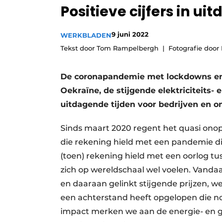
Positieve cijfers in ui
Vacature aanmelden
Video’s
9 juni 2022
WERKBLADEN
Tekst door Tom Rampelbergh
Fotografie door 
De coronapandemie met lockdowns en 
Oekraïne, de stijgende elektriciteits- 
uitdagende tijden voor bedrijven en 
Sinds maart 2020 regent het quasi ono
die rekening hield met een pandemie di
(toen) rekening hield met een oorlog t
zich op wereldschaal wel voelen. Vanda
en daaraan gelinkt stijgende prijzen, we
een achterstand heeft opgelopen die n
impact merken we aan de energie- en ga