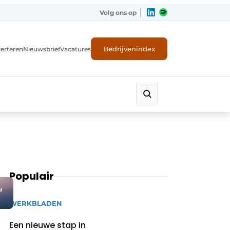
Volg ons op
Bedrijvenindex
erteren
Nieuwsbrief
Vacatures
Populair
u
WERKBLADEN
Een nieuwe stap in