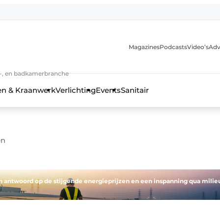
Magazines
Podcasts
Video’s
Adv
anmelding
n-, en badkamerbranche
en & Kraanwerk
Verlichting
Events
Sanitair
en
 en techniek in de keuken-, woon-, en badkamerbranche
en antwoord op de stijgende energieprijzen en een inspanning qua milie