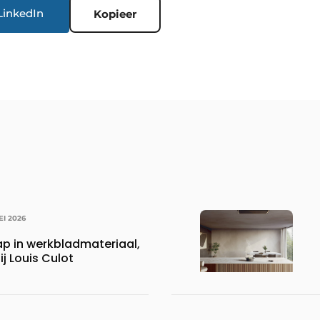
LinkedIn
Kopieer
EI 2026
ap in werkbladmateriaal,
j Louis Culot