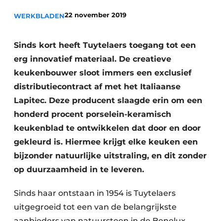
Privacy / Cookie statement
22 november 2019
WERKBLADEN
Vacature aanmelden
Video’s
Sinds kort heeft Tuytelaers toegang tot een
erg innovatief materiaal. De creatieve
keukenbouwer sloot immers een exclusief
distributiecontract af met het Italiaanse
Lapitec. Deze producent slaagde erin om een
honderd procent porselein-keramisch
keukenblad te ontwikkelen dat door en door
gekleurd is. Hiermee krijgt elke keuken een
bijzonder natuurlijke uitstraling, en dit zonder
op duurzaamheid in te leveren.
Sinds haar ontstaan in 1954 is Tuytelaers
uitgegroeid tot een van de belangrijkste
aanbieders van natuursteen in de Benelux.