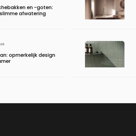
chebakken en -goten:
, slimme afwatering
026
an: opmerkelijk design
amer