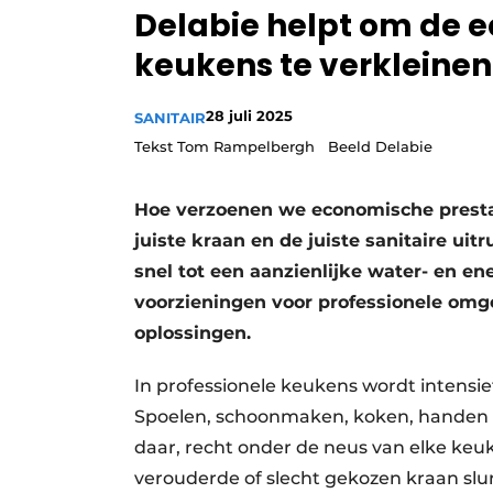
Delabie helpt om de 
Vacature aanmelden
keukens te verkleinen
Video’s
28 juli 2025
SANITAIR
Tekst Tom Rampelbergh Beeld Delabie
Hoe verzoenen we economische prestat
juiste kraan en de juiste sanitaire ui
snel tot een aanzienlijke water- en ener
voorzieningen voor professionele omg
oplossingen.
In professionele keukens wordt intensie
Spoelen, schoonmaken, koken, handen w
daar, recht onder de neus van elke keuk
verouderde of slecht gekozen kraan sl