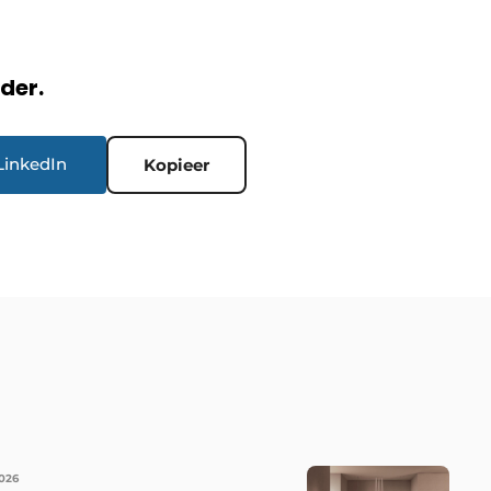
rder.
LinkedIn
Kopieer
026