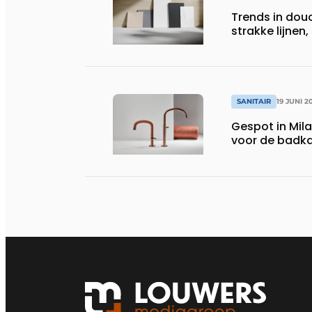
Trends in dou
strakke lijnen
SANITAIR
19 JUNI 2
Gespot in Mila
voor de badk