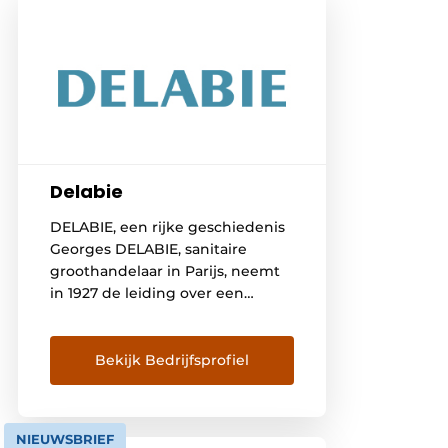
Delabie
DELABIE, een rijke geschiedenis
Georges DELABIE, sanitaire
groothandelaar in Parijs, neemt
in 1927 de leiding over een
gieterij in Friville, gelegen aan de
Somme. Hier ontwikkelt hij
hoofdzakelijk kranen en
Bekijk Bedrijfsprofiel
vloerhevels voor badkamers en
keukens. De volgende
generaties streven steeds naar
NIEUWSBRIEF
een groei van het familiebedrijf,