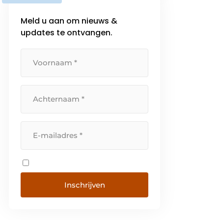
maar willen de identiteit van het
Meld u aan om nieuws &
merk en de […]
updates te ontvangen.