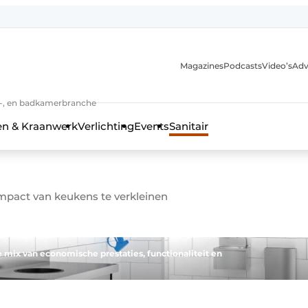
Magazines
Podcasts
Video’s
Adv
anmelding
n-, en badkamerbranche
en & Kraanwerk
Verlichting
Events
Sanitair
mpact van keukens te verkleinen
 en techniek in de keuken-, woon-, en badkamerbranche
le mix van economische prestaties, functionaliteit en