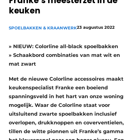
Franke’s meesterzet in de
Privacy / Cookie statement
keuken
Vacature aanmelden
Video’s
23 augustus 2022
SPOELBAKKEN & KRAANWERK
» NIEUW: Colorline all-black spoelbakken
» Schaakbord combinaties van mat wit en
mat zwart
Met de nieuwe Colorline accessoires maakt
keukenspecialist Franke een boeiend
spanningsveld in het hart van onze woning
mogelijk. Waar de Colorline staat voor
uitsluitend zwarte spoelbakken inclusief
overlopen, drukknoppen en coverventielen,
tillen de witte pionnen uit Franke’s gamma