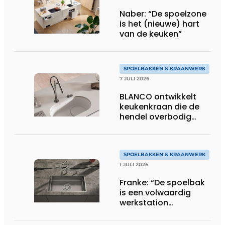
Naber: “De spoelzone
is het (nieuwe) hart
van de keuken”
SPOELBAKKEN & KRAANWERK
7 JULI 2026
BLANCO ontwikkelt
keukenkraan die de
hendel overbodig
maakt
SPOELBAKKEN & KRAANWERK
1 JULI 2026
Franke: “De spoelbak
is een volwaardig
werkstation
geworden”