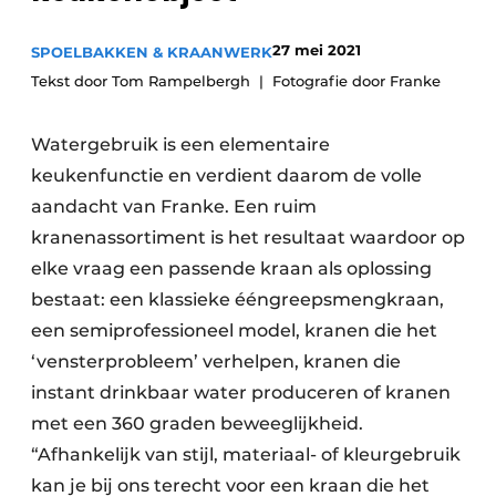
Privacy / Cookie statement
Vacature aanmelden
27 mei 2021
SPOELBAKKEN & KRAANWERK
Tekst door Tom Rampelbergh
Fotografie door Franke
Video’s
Watergebruik is een elementaire
keukenfunctie en verdient daarom de volle
aandacht van Franke. Een ruim
kranenassortiment is het resultaat waardoor op
elke vraag een passende kraan als oplossing
bestaat: een klassieke ééngreepsmengkraan,
een semiprofessioneel model, kranen die het
‘vensterprobleem’ verhelpen, kranen die
instant drinkbaar water produceren of kranen
met een 360 graden beweeglijkheid.
“Afhankelijk van stijl, materiaal- of kleurgebruik
kan je bij ons terecht voor een kraan die het