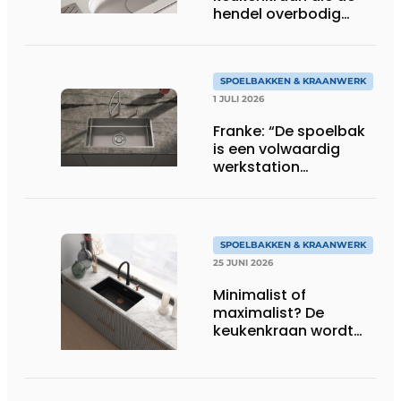
hendel overbodig
maakt
SPOELBAKKEN & KRAANWERK
1 JULI 2026
Franke: “De spoelbak
is een volwaardig
werkstation
geworden”
SPOELBAKKEN & KRAANWERK
25 JUNI 2026
Minimalist of
maximalist? De
keukenkraan wordt
het nieuwe
stijlstatement