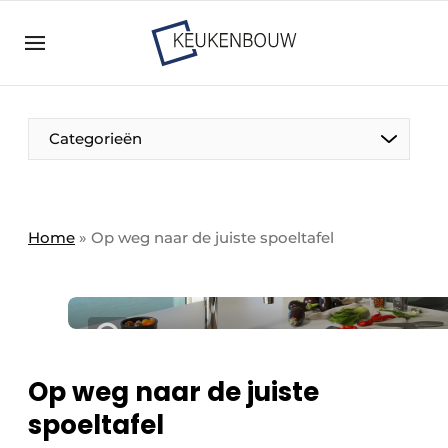
Aanmelden
Algemene voorwaarden
Bedrijven
Aanmelden
Bedankt voor de aanmelding
Categorieën
Bedrijven
Contact
Direct contact
Home
»
Op weg naar de juiste spoeltafel
Evenement aanmelden
Keukenbouw | Platform over design en techniek
in de keuken-, woon-, en badkamerbranche
Meest gelezen
Op weg naar de juiste
Nieuwsbrief
spoeltafel
Podcasts