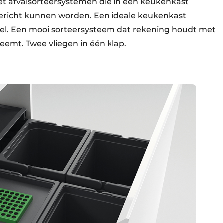
met afvalsorteersystemen die in een keukenkast
gericht kunnen worden. Een ideale keukenkast
afel. Een mooi sorteersysteem dat rekening houdt met
neemt. Twee vliegen in één klap.