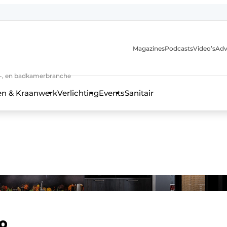
Magazines
Podcasts
Video’s
Adv
anmelding
n-, en badkamerbranche
en & Kraanwerk
Verlichting
Events
Sanitair
 en techniek in de keuken-, woon-, en badkamerbranche
zo