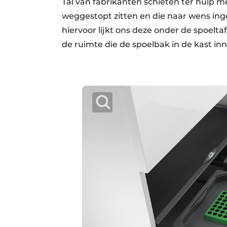
Tal van fabrikanten schieten ter hulp 
weggestopt zitten en die naar wens in
hiervoor lijkt ons deze onder de spoelt
de ruimte die de spoelbak in de kast in