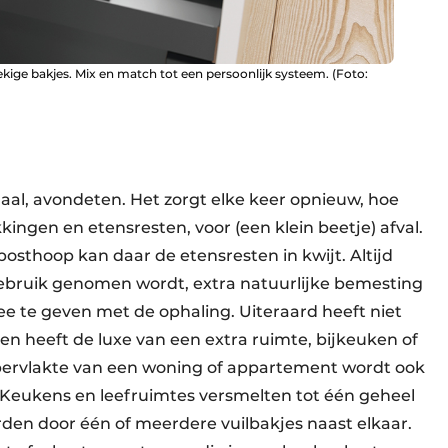
kige bakjes. Mix en match tot een persoonlijk systeem. (Foto:
maal, avondeten. Het zorgt elke keer opnieuw, hoe
gen en etensresten, voor (een klein beetje) afval.
osthoop kan daar de etensresten in kwijt. Altijd
ebruik genomen wordt, extra natuurlijke bemesting
ee te geven met de ophaling. Uiteraard heeft niet
reen heeft de luxe van een extra ruimte, bijkeuken of
ppervlakte van een woning of appartement wordt ook
s. Keukens en leefruimtes versmelten tot één geheel
orden door één of meerdere vuilbakjes naast elkaar.