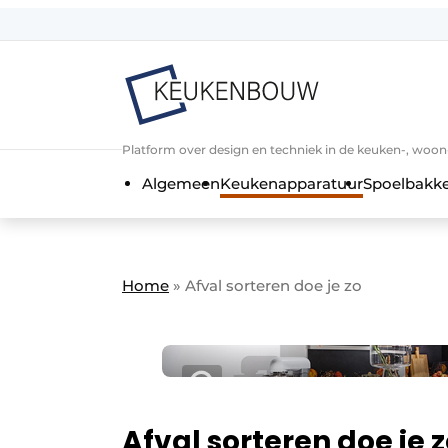
Aanmelden
Algemene voorwaarden
Bedrijven
Aanmelden
Bedankt voor de a
Platform over design en techniek in de keuken-, woo
Bedrijven
Algemeen
Keukenapparatuur
Spoelbakk
Contact
Direct contact
Evenement aanmelden
Home
»
Afval sorteren doe je zo
Keukenbouw | Platform over design
Meest gelezen
Nieuwsbrief
Podcasts
Afval sorteren doe je 
Privacy / Cookie statement