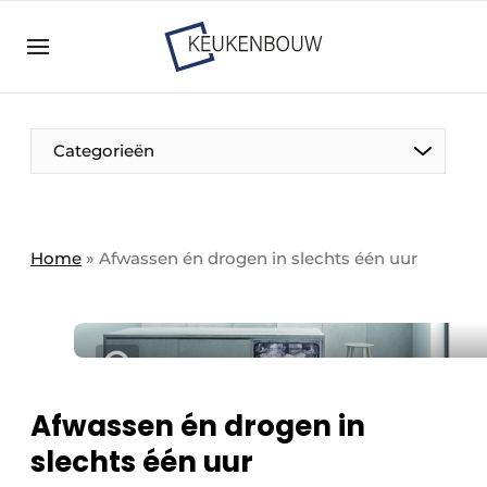
Aanmelden
Algemene voorwaarden
Bedrijven
Aanmelden
Bedankt voor de aanmelding
Categorieën
Bedrijven
Contact
Direct contact
Home
»
Afwassen én drogen in slechts één uur
Evenement aanmelden
Keukenbouw | Platform over design en techniek
in de keuken-, woon-, en badkamerbranche
Meest gelezen
Afwassen én drogen in
Nieuwsbrief
slechts één uur
Podcasts