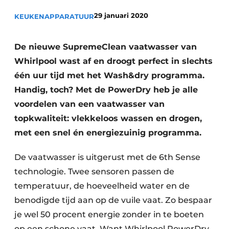
Privacy / Cookie statement
29 januari 2020
KEUKENAPPARATUUR
Vacature aanmelden
Video’s
De nieuwe SupremeClean vaatwasser van
Whirlpool wast af en droogt perfect in slechts
één uur tijd met het Wash&dry programma.
Handig, toch? Met de PowerDry heb je alle
voordelen van een vaatwasser van
topkwaliteit: vlekkeloos wassen en drogen,
met een snel én energiezuinig programma.
De vaatwasser is uitgerust met de 6th Sense
technologie. Twee sensoren passen de
temperatuur, de hoeveelheid water en de
benodigde tijd aan op de vuile vaat. Zo bespaar
je wel 50 procent energie zonder in te boeten
op een schone vaat. Want Whirlpool PowerDry