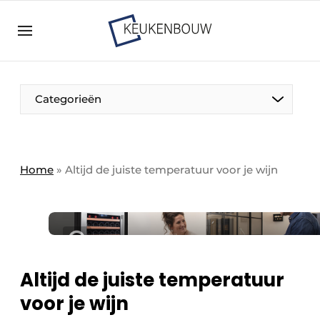
Aanmelden
Algemene voorwaarden
Bedrijven
Aanmelden
Bedankt voor de aanmelding
Categorieën
Bedrijven
Contact
Direct contact
Home
»
Altijd de juiste temperatuur voor je wijn
Evenement aanmelden
Keukenbouw | Platform over design en techniek
in de keuken-, woon-, en badkamerbranche
Meest gelezen
Altijd de juiste temperatuur
Nieuwsbrief
voor je wijn
Podcasts