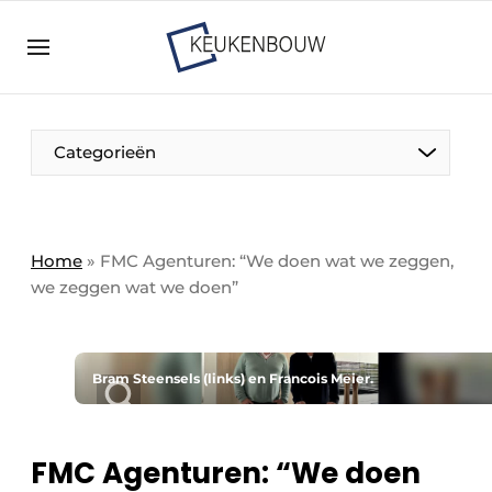
Aanmelden
Algemene voorwaarden
Bedrijven
Aanmelden
Bedankt voor de aanmelding
Categorieën
Bedrijven
Contact
Direct contact
Home
»
FMC Agenturen: “We doen wat we zeggen,
we zeggen wat we doen”
Evenement aanmelden
Keukenbouw | Platform over design en techniek
in de keuken-, woon-, en badkamerbranche
Bram Steensels (links) en Francois Meier.
Meest gelezen
Nieuwsbrief
FMC Agenturen: “We doen
Podcasts