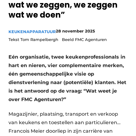
wat we zeggen, we zeggen
Privacy / Cookie statement
wat we doen”
Vacature aanmelden
Video’s
28 november 2025
KEUKENAPPARATUUR
Tekst Tom Rampelbergh Beeld FMC Agenturen
Eén organisatie, twee keukenprofessionals in
hart en nieren, vier complementaire merken,
één gemeenschappelijke visie op
dienstverlening naar (potentiële) klanten. Het
is het antwoord op de vraag: “Wat weet je
over FMC Agenturen?”
Magazijnier, plaatsing, transport en verkoop
van keukens en toestellen aan particulieren…
Francois Meier doorliep in zijn carrière van