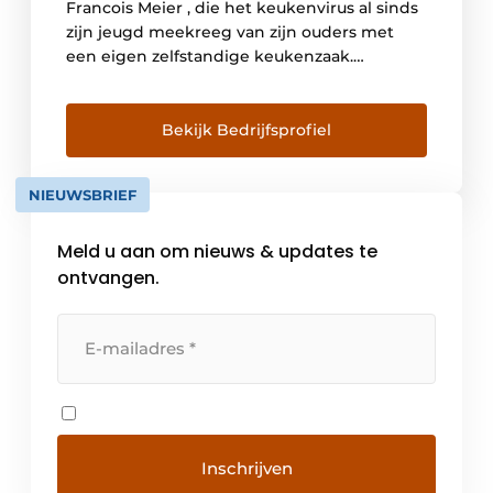
Francois Meier , die het keukenvirus al sinds
zijn jeugd meekreeg van zijn ouders met
een eigen zelfstandige keukenzaak.
Hierdoor heeft hij, in die bijna 40 jaar, alle
waters doorzwommen van magazijnier tot
plaatsing , transport en verkoop aan
Bekijk Bedrijfsprofiel
particulieren van keukens en toestellen. Ook
projectmatig is er […]
NIEUWSBRIEF
Meld u aan om nieuws & updates te
ontvangen.