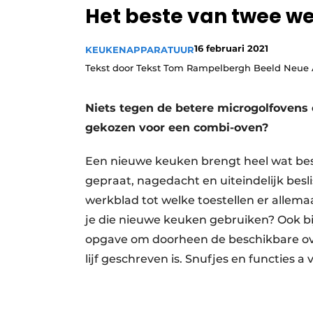
Het beste van twee w
Vacature aanmelden
Video’s
16 februari 2021
KEUKENAPPARATUUR
Tekst door Tekst Tom Rampelbergh Beeld Neue A
Niets tegen de betere microgolfovens 
gekozen voor een combi-oven?
Een nieuwe keuken brengt heel wat bes
gepraat, nagedacht en uiteindelijk besl
werkblad tot welke toestellen er allem
je die nieuwe keuken gebruiken? Ook bij
opgave om doorheen de beschikbare ove
lijf geschreven is. Snufjes en functies a 