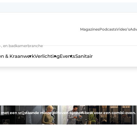
Magazines
Podcasts
Video’s
Adv
anmelding
n-, en badkamerbranche
en & Kraanwerk
Verlichting
Events
Sanitair
 en techniek in de keuken-, woon-, en badkamerbranche
 met een vrijstaande microgolfoven opteert best voor een combi-oven.