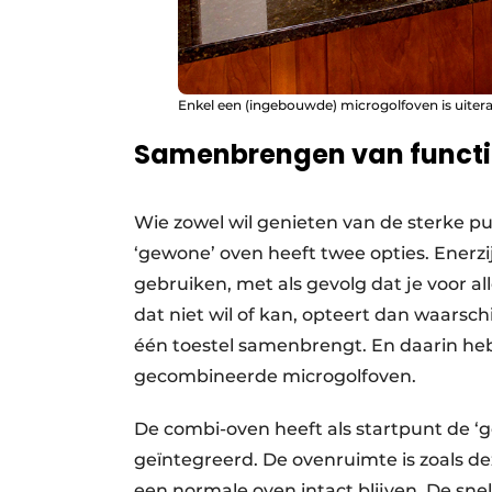
Enkel een (ingebouwde) microgolfoven is uitera
Samenbrengen van functi
Wie zowel wil genieten van de sterke p
‘gewone’ oven heeft twee opties. Enerzi
gebruiken, met als gevolg dat je voor a
dat niet wil of kan, opteert dan waarschi
één toestel samenbrengt. En daarin he
gecombineerde microgolfoven.
De combi-oven heeft als startpunt de ‘
geïntegreerd. De ovenruimte is zoals de
een normale oven intact blijven. De sn