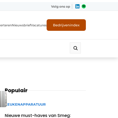
Volg ons op
Bedrijvenindex
erteren
Nieuwsbrief
Vacatures
Populair
KEUKENAPPARATUUR
Nieuwe must-haves van Smeg: