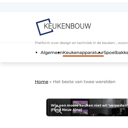
Aanmelden
Algemene voorwaarden
Bedrijven
Aanmelden
Bedankt voor de a
Platform over design en techniek in de keuken-, woo
Bedrijven
Algemeen
Keukenapparatuur
Spoelbakk
Contact
Direct contact
Evenement aanmelden
Home
»
Het beste van twee werelden
Keukenbouw | Platform over design
Meest gelezen
Nieuwsbrief
Wie een mooie keuken niet wil ‘verpesten’
(Foto: Neue Alno)
Podcasts
Privacy / Cookie statement