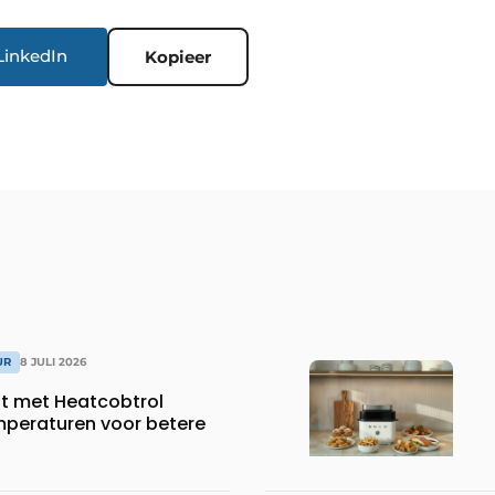
LinkedIn
Kopieer
UR
8 JULI 2026
dt met Heatcobtrol
peraturen voor betere