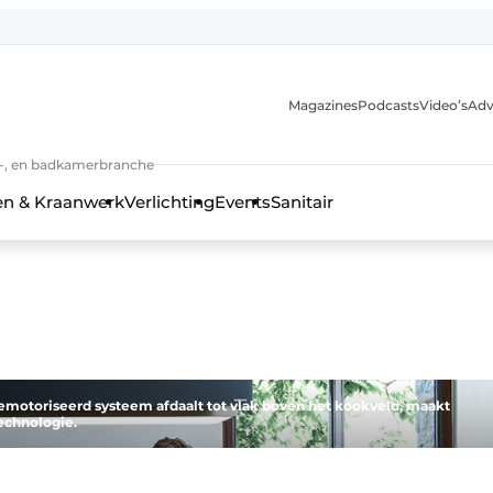
Magazines
Podcasts
Video’s
Adv
anmelding
n-, en badkamerbranche
en & Kraanwerk
Verlichting
Events
Sanitair
 en techniek in de keuken-, woon-, en badkamerbranche
emotoriseerd systeem afdaalt tot vlak boven het kookveld, maakt
technologie.