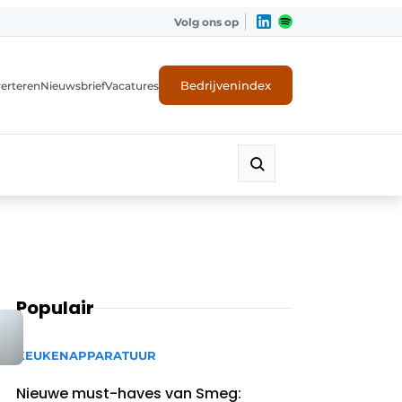
Volg ons op
Bedrijvenindex
erteren
Nieuwsbrief
Vacatures
Populair
KEUKENAPPARATUUR
Nieuwe must-haves van Smeg: