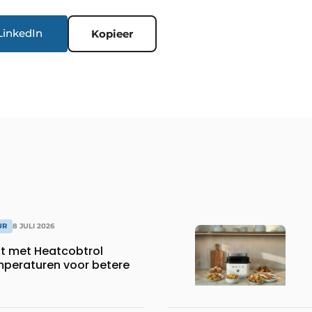
LinkedIn
Kopieer
UR
8 JULI 2026
dt met Heatcobtrol
peraturen voor betere