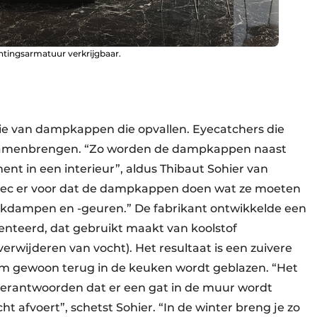
htingsarmatuur verkrijgbaar.
ie van dampkappen die opvallen. Eyecatchers die
t samenbrengen. “Zo worden de dampkappen naast
ent in een interieur”, aldus Thibaut Sohier van
lmec er voor dat de dampkappen doen wat ze moeten
okdampen en -geuren.” De fabrikant ontwikkelde een
enteerd, dat gebruikt maakt van koolstof
verwijderen van vocht). Het resultaat is een zuivere
eem gewoon terug in de keuken wordt geblazen. “Het
 verantwoorden dat er een gat in de muur wordt
afvoert”, schetst Sohier. “In de winter breng je zo