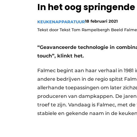
In het oog springende
Vacature aanmelden
Video’s
18 februari 2021
KEUKENAPPARATUUR
Tekst door Tekst Tom Rampelbergh Beeld Falme
“Geavanceerde technologie in combina
touch”, klinkt het.
Falmec begint aan haar verhaal in 1981 in
andere bedrijven in de regio spitst Fal
allerhande toepassingen om later zichze
produceren van dampkappen. De jarenlan
troef te zijn. Vandaag is Falmec, met de
stabiele en gekende naam in de keuken