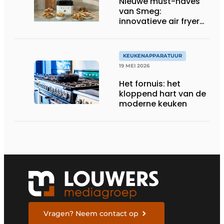
Nieuwe must-haves
van Smeg:
innovatieve air fryer
en multiuse grill
KEUKENAPPARATUUR
19 MEI 2026
Het fornuis: het
kloppend hart van de
moderne keuken
Vragen? Neem contact op