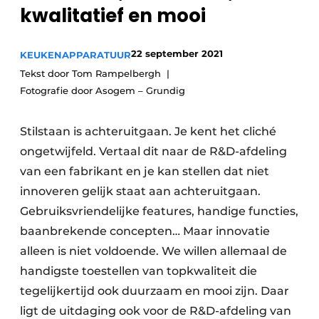
Privacy / Cookie statement
kwalitatief en mooi
Vacature aanmelden
22 september 2021
KEUKENAPPARATUUR
Video’s
Tekst door Tom Rampelbergh
Fotografie door Asogem – Grundig
Stilstaan is achteruitgaan. Je kent het cliché
ongetwijfeld. Vertaal dit naar de R&D-afdeling
van een fabrikant en je kan stellen dat niet
innoveren gelijk staat aan achteruitgaan.
Gebruiksvriendelijke features, handige functies,
baanbrekende concepten… Maar innovatie
alleen is niet voldoende. We willen allemaal de
handigste toestellen van topkwaliteit die
tegelijkertijd ook duurzaam en mooi zijn. Daar
ligt de uitdaging ook voor de R&D-afdeling van