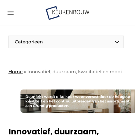
Aanmelden
Algemene voorwaarden
Bedrijven
Aanmelden
Bedankt voor de aanmelding
Categorieën
Bedrijven
Contact
Direct contact
Home
»
Innovatief, duurzaam, kwalitatief en mooi
Evenement aanmelden
Keukenbouw | Platform over design en techniek
in de keuken-, woon-, en badkamerbranche
De markt wordt elke keer weer verrast door de hoogste
kwaliteit en het continu uitbreiden van het assortiment
aan Grundig producten.
Meest gelezen
Nieuwsbrief
Podcasts
Innovatief, duurzaam,