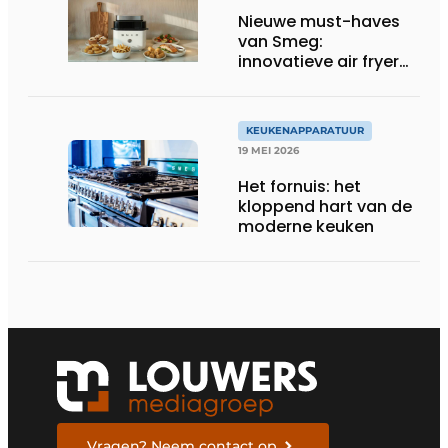
Nieuwe must-haves
van Smeg:
innovatieve air fryer
en multiuse grill
KEUKENAPPARATUUR
19 MEI 2026
Het fornuis: het
kloppend hart van de
moderne keuken
Vragen? Neem contact op