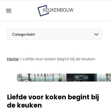
Aanmelden
Algemene voorwaarden
Bedrijven
Aanmelden
Bedankt voor de aanmelding
Categorieën
Bedrijven
Contact
Direct contact
Home
»
Liefde voor koken begint bij de keuken
Evenement aanmelden
Keukenbouw | Platform over design en techniek
in de keuken-, woon-, en badkamerbranche
Meest gelezen
Liefde voor koken begint bij
Nieuwsbrief
de keuken
Podcasts