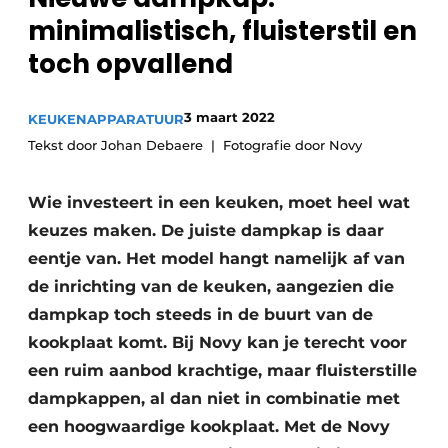
Privacy / Cookie statement
minimalistisch, fluisterstil en
Vacature aanmelden
toch opvallend
Video’s
3 maart 2022
KEUKENAPPARATUUR
Tekst door Johan Debaere
Fotografie door Novy
Wie investeert in een keuken, moet heel wat
keuzes maken. De juiste dampkap is daar
eentje van. Het model hangt namelijk af van
de inrichting van de keuken, aangezien die
dampkap toch steeds in de buurt van de
kookplaat komt. Bij Novy kan je terecht voor
een ruim aanbod krachtige, maar fluisterstille
dampkappen, al dan niet in combinatie met
een hoogwaardige kookplaat. Met de Novy