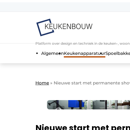
Aanmelden
Algemene voorwaarden
Bedrijven
Aanmelden
Bedankt voor de a
Platform over design en techniek in de keuken-, woo
Bedrijven
Algemeen
Keukenapparatuur
Spoelbakk
Contact
Direct contact
Evenement aanmelden
Home
»
Nieuwe start met permanente s
Keukenbouw | Platform over design
Meest gelezen
Nieuwsbrief
Podcasts
Nieuwe start met pe
Privacy / Cookie statement