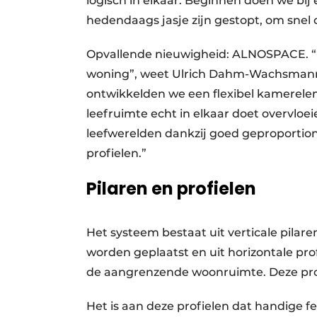
logisch in elkaar. Beginnen doen we bij
hedendaags jasje zijn gestopt, om snel 
Opvallende nieuwigheid: ALNOSPACE. “D
woning”, weet Ulrich Dahm-Wachsmann
ontwikkelden we een flexibel kamerele
leefruimte echt in elkaar doet overvlo
leefwerelden dankzij goed geproportion
profielen.”
Pilaren en profielen
Het systeem bestaat uit verticale pilare
worden geplaatst en uit horizontale p
de aangrenzende woonruimte. Deze profie
Het is aan deze profielen dat handige f