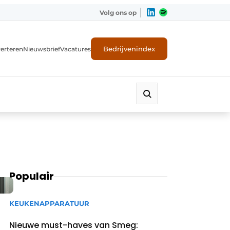
Volg ons op
Bedrijvenindex
erteren
Nieuwsbrief
Vacatures
Populair
KEUKENAPPARATUUR
Nieuwe must-haves van Smeg: