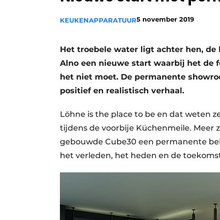
Vacature aanmelden
5 november 2019
KEUKENAPPARATUUR
Video’s
Het troebele water ligt achter hen, d
Alno een nieuwe start waarbij het de
het niet moet. De permanente showro
positief en realistisch verhaal.
Löhne is the place to be en dat weten z
tijdens de voorbije Küchenmeile. Meer ze
gebouwde Cube30 een permanente bele
het verleden, het heden en de toekoms