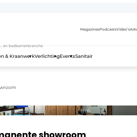
Magazines
Podcasts
Video’s
Adv
anmelding
n-, en badkamerbranche
en & Kraanwerk
Verlichting
Events
Sanitair
howroom
 en techniek in de keuken-, woon-, en badkamerbranche
rmanente showroom