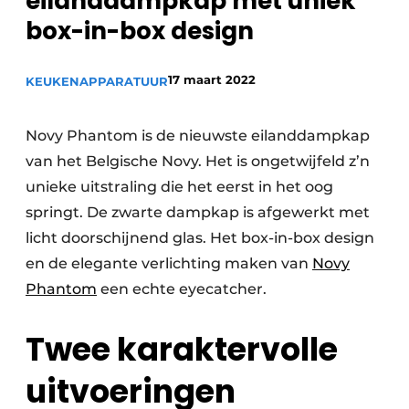
eilanddampkap met uniek
Privacy / Cookie statement
box-in-box design
Vacature aanmelden
Video’s
17 maart 2022
KEUKENAPPARATUUR
Novy Phantom is de nieuwste eilanddampkap
van het Belgische Novy. Het is ongetwijfeld z’n
unieke uitstraling die het eerst in het oog
springt. De zwarte dampkap is afgewerkt met
licht doorschijnend glas. Het box-in-box design
en de elegante verlichting maken van
Novy
Phantom
een echte eyecatcher.
Twee karaktervolle
uitvoeringen