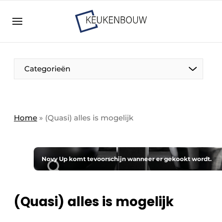
Aanmelden
Algemene voorwaarden
Bedrijven
Aanmelden
Bedankt voor de aanmelding
Categorieën
Bedrijven
Contact
Direct contact
Home
»
(Quasi) alles is mogelijk
Evenement aanmelden
Keukenbouw | Platform over design en techniek
in de keuken-, woon-, en badkamerbranche
Novy Up komt tevoorschijn wanneer er gekookt wordt.
Meest gelezen
Nieuwsbrief
(Quasi) alles is mogelijk
Podcasts