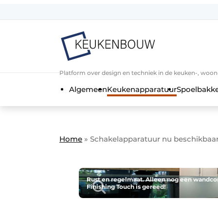
Aanmelden
Algemene voorwaarden
Bedrijven
Aanmelden
Bedankt voor de a
Platform over design en techniek in de keuken-, woo
Bedrijven
Algemeen
Keukenapparatuur
Spoelbakk
Contact
Direct contact
Evenement aanmelden
Home
»
Schakelapparatuur nu beschikbaar
Keukenbouw | Platform over design
Meest gelezen
Nieuwsbrief
Rust en regelmaat. Alleen nog een wandcon
Finishing Touch is gereed!
Podcasts
Privacy / Cookie statement