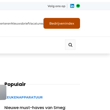
Volg ons op
Bedrijvenindex
erteren
Nieuwsbrief
Vacatures
Populair
KEUKENAPPARATUUR
Nieuwe must-haves van Smeg: