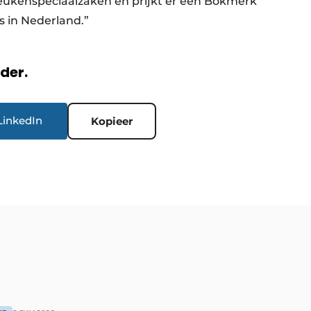
ukenspeciaalzaken en prijkt er een Bokmerk
 in Nederland.”
rder.
LinkedIn
Kopieer