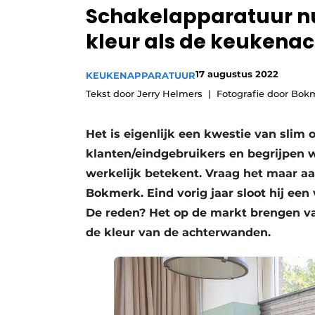
Schakelapparatuur nu
Vacature aanmelden
kleur als de keukena
Video’s
17 augustus 2022
KEUKENAPPARATUUR
Tekst door Jerry Helmers
Fotografie door Bok
Het is eigenlijk een kwestie van slim
klanten/eindgebruikers en begrijpen w
werkelijk betekent. Vraag het maar aa
Bokmerk. Eind vorig jaar sloot hij e
De reden? Het op de markt brengen va
de kleur van de achterwanden.