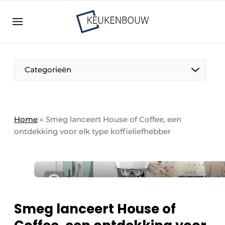
Aanmelden
Algemene voorwaarden
Bedrijven
Aanmelden
Bedankt voor de aanmelding
Categorieën
Bedrijven
Contact
Direct contact
Home
»
Smeg lanceert House of Coffee, een
ontdekking voor elk type koffieliefhebber
Evenement aanmelden
Keukenbouw | Platform over design en techniek
in de keuken-, woon-, en badkamerbranche
Meest gelezen
Nieuwsbrief
Smeg lanceert House of
Podcasts