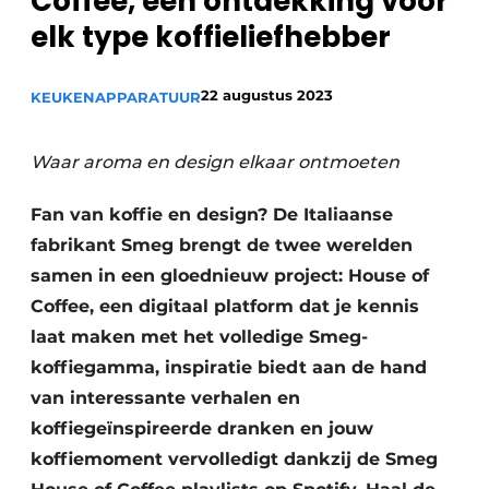
Coffee, een ontdekking voor
Privacy / Cookie statement
elk type koffieliefhebber
Vacature aanmelden
Video’s
22 augustus 2023
KEUKENAPPARATUUR
Waar aroma en design elkaar ontmoeten
Fan van koffie en design? De Italiaanse
fabrikant Smeg brengt de twee werelden
samen in een gloednieuw project: House of
Coffee, een digitaal platform dat je kennis
laat maken met het volledige Smeg-
koffiegamma, inspiratie biedt aan de hand
van interessante verhalen en
koffiegeïnspireerde dranken en jouw
koffiemoment vervolledigt dankzij de Smeg