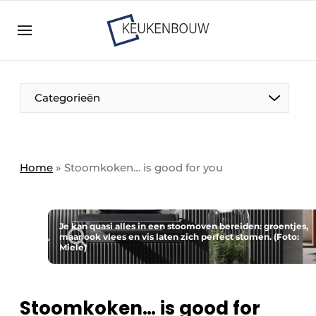
Aanmelden
Algemene voorwaarden
Bedrijven
Aanmelden
Bedankt voor de aanmelding
Categorieën
Bedrijven
Contact
Direct contact
Home
»
Stoomkoken… is good for you
Evenement aanmelden
Keukenbouw | Platform over design en techniek
in de keuken-, woon-, en badkamerbranche
Je kan quasi alles in een stoomoven bereiden: groentjes,
maar ook vlees en vis laten zich perfect stomen. (Foto:
Miele)
Meest gelezen
Nieuwsbrief
Podcasts
Stoomkoken… is good for