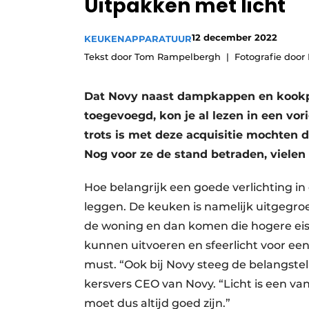
Uitpakken met licht
Vacature aanmelden
12 december 2022
Video’s
KEUKENAPPARATUUR
Tekst door Tom Rampelbergh
Fotografie door
Dat Novy naast dampkappen en kookpla
toegevoegd, kon je al lezen in een vo
trots is met deze acquisitie mochten 
Nog voor ze de stand betraden, vielen 
Hoe belangrijk een goede verlichting i
leggen. De keuken is namelijk uitgegroe
de woning en dan komen die hogere eise
kunnen uitvoeren en sfeerlicht voor een 
must. “Ook bij Novy steeg de belangstelli
kersvers CEO van Novy. “Licht is een va
moet dus altijd goed zijn.”