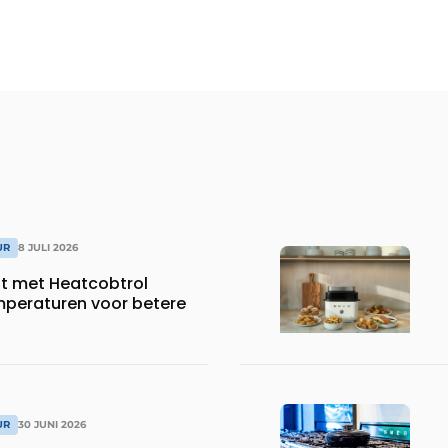
UR
8 JULI 2026
dt met Heatcobtrol
peraturen voor betere
UR
30 JUNI 2026