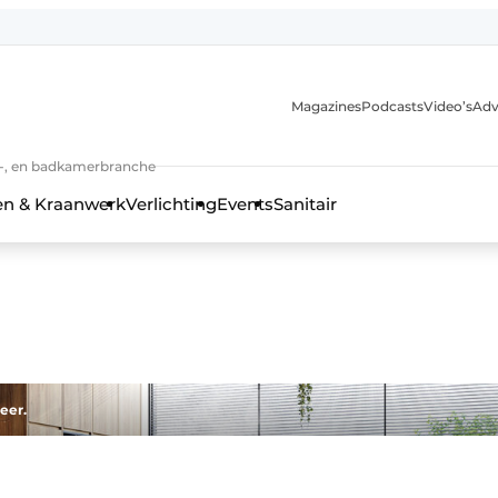
Magazines
Podcasts
Video’s
Adv
anmelding
n-, en badkamerbranche
en & Kraanwerk
Verlichting
Events
Sanitair
 en techniek in de keuken-, woon-, en badkamerbranche
eer.