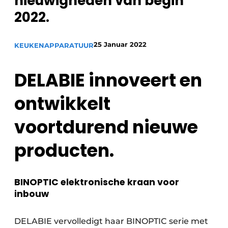
nieuwigheden van begin
Privacy / Cookie statement
2022.
Vacature aanmelden
Video’s
25 Januar 2022
KEUKENAPPARATUUR
DELABIE innoveert en
ontwikkelt
voortdurend nieuwe
producten.
BINOPTIC elektronische kraan voor
inbouw
DELABIE vervolledigt haar BINOPTIC serie met