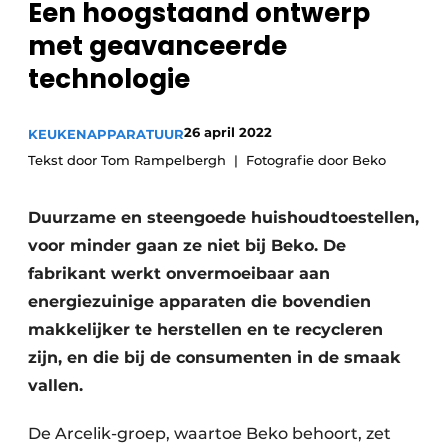
Een hoogstaand ontwerp
Privacy / Cookie statement
met geavanceerde
Vacature aanmelden
technologie
Video’s
26 april 2022
KEUKENAPPARATUUR
Tekst door Tom Rampelbergh
Fotografie door Beko
Duurzame en steengoede huishoudtoestellen,
voor minder gaan ze niet bij Beko. De
fabrikant werkt onvermoeibaar aan
energiezuinige apparaten die bovendien
makkelijker te herstellen en te recycleren
zijn, en die bij de consumenten in de smaak
vallen.
De Arcelik-groep, waartoe Beko behoort, zet