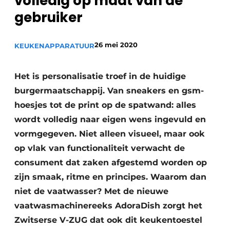
volledig op maat van de
Privacy / Cookie statement
gebruiker
Vacature aanmelden
Video’s
26 mei 2020
KEUKENAPPARATUUR
Het is personalisatie troef in de huidige
burgermaatschappij. Van sneakers en gsm-
hoesjes tot de print op de spatwand: alles
wordt volledig naar eigen wens ingevuld en
vormgegeven. Niet alleen visueel, maar ook
op vlak van functionaliteit verwacht de
consument dat zaken afgestemd worden op
zijn smaak, ritme en principes. Waarom dan
niet de vaatwasser? Met de nieuwe
vaatwasmachinereeks AdoraDish zorgt het
Zwitserse V-ZUG dat ook dit keukentoestel