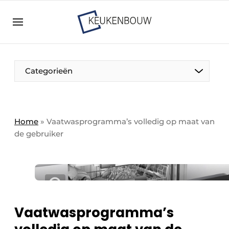
Aanmelden
Algemene voorwaarden
Bedrijven
Aanmelden
Bedankt voor de aanmelding
Categorieën
Bedrijven
Contact
Direct contact
Home
»
Vaatwasprogramma’s volledig op maat van
de gebruiker
Evenement aanmelden
Keukenbouw | Platform over design en techniek
in de keuken-, woon-, en badkamerbranche
Meest gelezen
Nieuwsbrief
Vaatwasprogramma’s
Podcasts