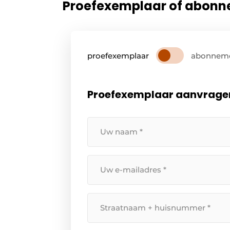
Proefexemplaar of abon
proefexemplaar
abonnem
Proefexemplaar aanvrage
Uw
naam
*
Uw
e-
mailadres
Straatnaam
*
+
huisnummer