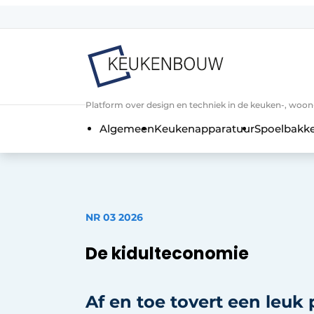
Aanmelden
Algemene voorwaarden
Bedrijven
Aanmelden
Bedankt voor de a
Platform over design en techniek in de keuken-, woo
Bedrijven
Algemeen
Keukenapparatuur
Spoelbakk
Contact
Direct contact
Evenement aanmelden
Keukenbouw | Platform over design
NR 03 2026
Meest gelezen
De kidulteconomie
Nieuwsbrief
Podcasts
Af en toe tovert een leuk 
Privacy / Cookie statement