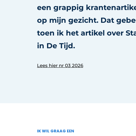
een grappig krantenartik
Vacature aanmelden
Video’s
op mijn gezicht. Dat geb
toen ik het artikel over S
in De Tijd.
Lees hier nr 03 2026
IK WIL GRAAG EEN