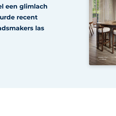
el een glimlach
eurde recent
tadsmakers las