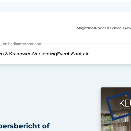
Magazines
Podcasts
Video’s
Adv
anmelding
n-, en badkamerbranche
en & Kraanwerk
Verlichting
Events
Sanitair
 en techniek in de keuken-, woon-, en badkamerbranche
persbericht of