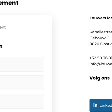
nement
Louwers M
ent
Kapellestraa
Gebouw G
8020 Oostk
n
+32 50 36 8
info@louwe
Volg ons
Linked