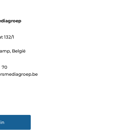
ediagroep
t 132/1
amp, België
1 70
rsmediagroep.be
in