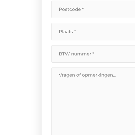
Postcode
*
*
Plaats
*
BTW
Nummer
*
Bericht