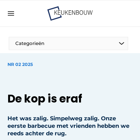
Aanmelden
Algemene voorwaarden
Bedrijven
Aanmelden
Bedankt voor de aanmelding
Categorieën
Bedrijven
Contact
NR 02 2025
Direct contact
Evenement aanmelden
Keukenbouw | Platform over design en techniek
De kop is eraf
in de keuken-, woon-, en badkamerbranche
Meest gelezen
Het was zalig. Simpelweg zalig. Onze
Nieuwsbrief
eerste barbecue met vrienden hebben we
Podcasts
reeds achter de rug.