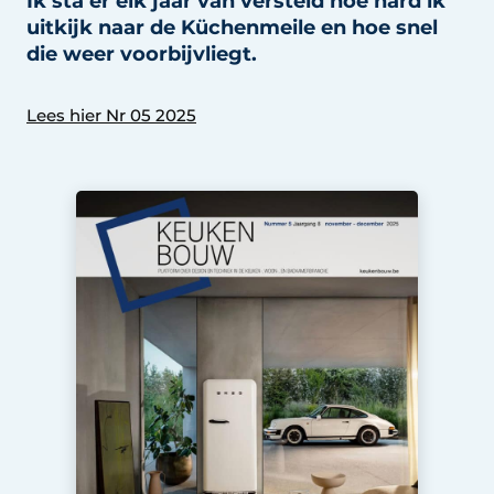
Ik sta er elk jaar van versteld hoe hard ik
Privacy / Cookie statement
uitkijk naar de Küchenmeile en hoe snel
Vacature aanmelden
die weer voorbijvliegt.
Video’s
Lees hier Nr 05 2025