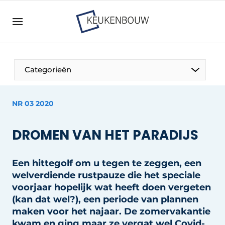
Aanmelden
Algemene voorwaarden
Bedrijven
Aanmelden
Bedankt voor de aanmelding
Categorieën
Bedrijven
Contact
NR 03 2020
Direct contact
DROMEN VAN HET PARADIJS
Evenement aanmelden
Keukenbouw | Platform over design en techniek
in de keuken-, woon-, en badkamerbranche
Een hittegolf om u tegen te zeggen, een
welverdiende rustpauze die het speciale
Meest gelezen
voorjaar hopelijk wat heeft doen vergeten
Nieuwsbrief
(kan dat wel?), een periode van plannen
maken voor het najaar. De zomervakantie
Podcasts
kwam en ging maar ze vergat wel Covid-