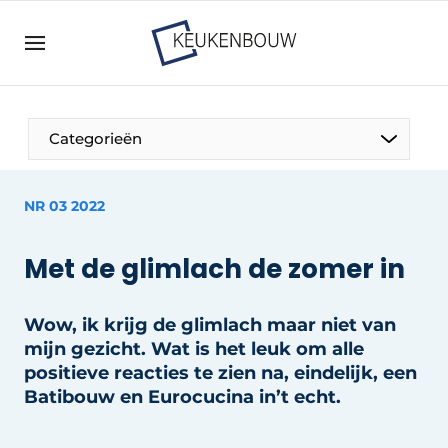
Aanmelden
Algemene voorwaarden
Bedrijven
Aanmelden
Bedankt voor de aanmelding
Categorieën
Bedrijven
Contact
NR 03 2022
Direct contact
Met de glimlach de zomer in
Evenement aanmelden
Keukenbouw | Platform over design en techniek
in de keuken-, woon-, en badkamerbranche
Wow, ik krijg de glimlach maar niet van
mijn gezicht. Wat is het leuk om alle
Meest gelezen
positieve reacties te zien na, eindelijk, een
Nieuwsbrief
Batibouw en Eurocucina in’t echt.
Podcasts