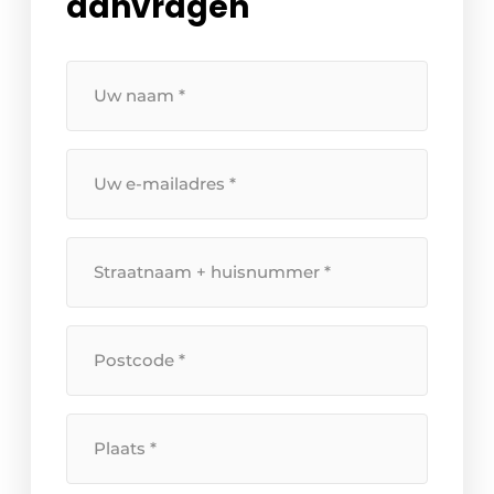
aanvragen
Uw
naam
*
Uw
e-
mailadres
*
Straatnaam
+
huisnummer
*
Postcode
*
Plaats
*