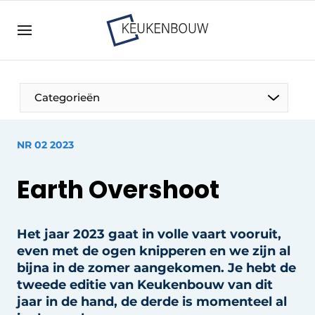
Aanmelden
Algemene voorwaarden
Bedrijven
Aanmelden
Bedankt voor de aanmelding
Categorieën
Bedrijven
Contact
NR 02 2023
Direct contact
Earth Overshoot
Evenement aanmelden
Keukenbouw | Platform over design en techniek
in de keuken-, woon-, en badkamerbranche
Het jaar 2023 gaat in volle vaart vooruit,
even met de ogen knipperen en we zijn al
Meest gelezen
bijna in de zomer aangekomen. Je hebt de
Nieuwsbrief
tweede editie van Keukenbouw van dit
Podcasts
jaar in de hand, de derde is momenteel al