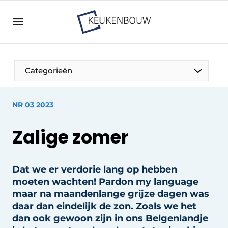
Aanmelden
Algemene voorwaarden
Bedrijven
Aanmelden
Bedankt voor de aanmelding
Categorieën
Bedrijven
Contact
NR 03 2023
Direct contact
Zalige zomer
Evenement aanmelden
Keukenbouw | Platform over design en techniek
in de keuken-, woon-, en badkamerbranche
Dat we er verdorie lang op hebben
moeten wachten! Pardon my language
Meest gelezen
maar na maandenlange grijze dagen was
Nieuwsbrief
daar dan eindelijk de zon. Zoals we het
Podcasts
dan ook gewoon zijn in ons Belgenlandje