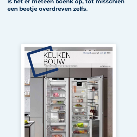
is het er meteen boenk op, tot misschien
Privacy / Cookie statement
een beetje overdreven zelfs.
Vacature aanmelden
Video’s